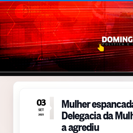
Pular para o conteúdo
Mulher espancad
03
Delegacia da Mul
SET
2025
a agrediu