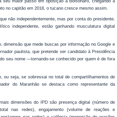
á seu maior passo em oposição a Bolsonaro, chegando a
oto no capitão em 2018, o tucano cresce mesmo assim.
que não independentemente, mas por conta do presidente.
ítico independente, estão ganhando musculatura digital
e, dimensão que mede buscas por informação no Google e
nador paulista, que pretende ser candidato à Presidência
ndo seu nome —tornando-se conhecido por quem é de fora
, ou seja, se sobressai no total de compartilhamentos de
nador do Maranhão se destaca como representante da
emais dimensões do IPD são presença digital (número de
 total nas redes), engajamento (volume de reações e
postagens nas redes) e valência (proporção de reações