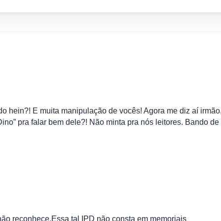
o hein?! E muita manipulação de vocês! Agora me diz aí irmão,
ino” pra falar bem dele?! Não minta pra nós leitores. Bando de
,não reconhece.Essa tal IPD não consta em memoriais