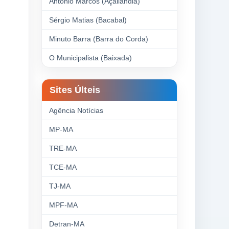
Antonio Marcos (Açailândia)
Sérgio Matias (Bacabal)
Minuto Barra (Barra do Corda)
O Municipalista (Baixada)
Sites Últeis
Agência Notícias
MP-MA
TRE-MA
TCE-MA
TJ-MA
MPF-MA
Detran-MA