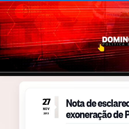
Pular para o conteúdo
Nota de esclare
27
exoneração de 
NOV
2013