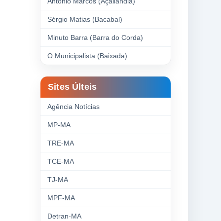
Antonio Marcos (Açailândia)
Sérgio Matias (Bacabal)
Minuto Barra (Barra do Corda)
O Municipalista (Baixada)
Sites Últeis
Agência Notícias
MP-MA
TRE-MA
TCE-MA
TJ-MA
MPF-MA
Detran-MA