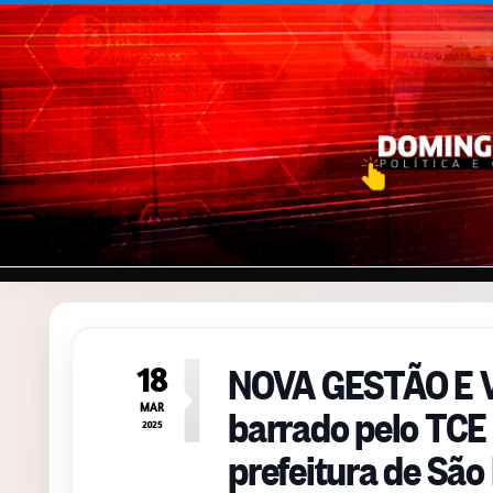
Pular para o conteúdo
NOVA GESTÃO E V
18
barrado pelo TCE
MAR
2025
prefeitura de São