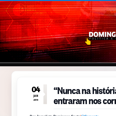
Pular para o conteúdo
“Nunca na históri
04
entraram nos corr
JAN
2019