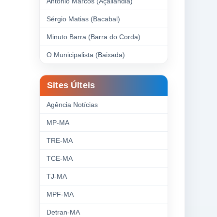
Antonio Marcos (Açailândia)
Sérgio Matias (Bacabal)
Minuto Barra (Barra do Corda)
O Municipalista (Baixada)
Sites Últeis
Agência Notícias
MP-MA
TRE-MA
TCE-MA
TJ-MA
MPF-MA
Detran-MA