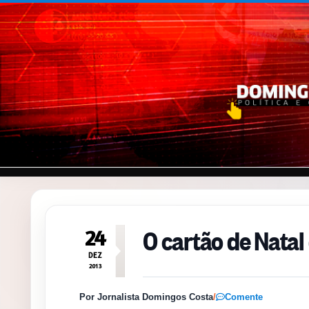
Pular para o conteúdo
O cartão de Natal
24
DEZ
2013
Por Jornalista Domingos Costa
/
Comente