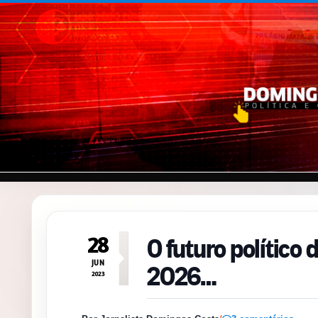
Pular para o conteúdo
O futuro político
28
2026…
JUN
2023