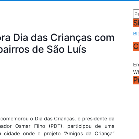
Pe
S
Bl
ra Dia das Crianças com
C
airros de São Luís
Em
Wh
P
 comemorou o Dia das Crianças, o presidente da
eador Osmar Filho (PDT), participou de uma
a cidade onde o projeto “Amigos da Criança”