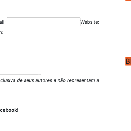
il:
Website:
m:
B
clusiva de seus autores e não representam a
acebook!