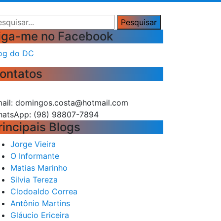
squisar
Pesquisar
iga-me no Facebook
og do DC
ontatos
ail: domingos.costa@hotmail.com
atsApp: (98) 98807-7894
rincipais Blogs
Jorge Vieira
O Informante
Matias Marinho
Silvia Tereza
Clodoaldo Correa
Antônio Martins
Gláucio Ericeira