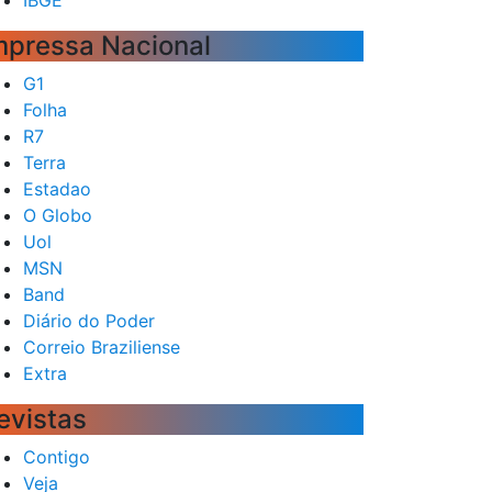
mpressa Nacional
G1
Folha
R7
Terra
Estadao
O Globo
Uol
MSN
Band
Diário do Poder
Correio Braziliense
Extra
evistas
Contigo
Veja