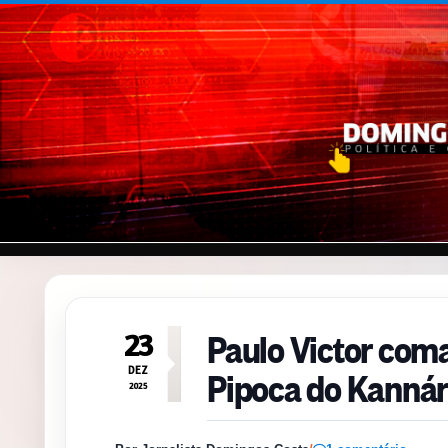
Pular para o conteúdo
Paulo Victor coma
23
Pipoca do Kannár
DEZ
2025