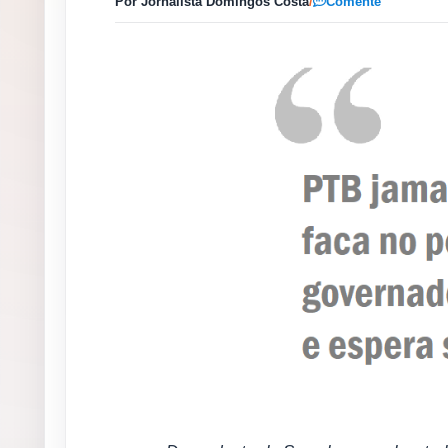
Por Jornalista Domingos Costa
/
Comente