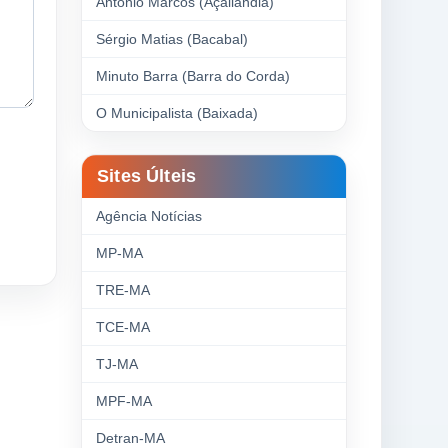
Antonio Marcos (Açailândia)
Sérgio Matias (Bacabal)
Minuto Barra (Barra do Corda)
O Municipalista (Baixada)
Sites Últeis
Agência Notícias
MP-MA
TRE-MA
TCE-MA
TJ-MA
MPF-MA
Detran-MA