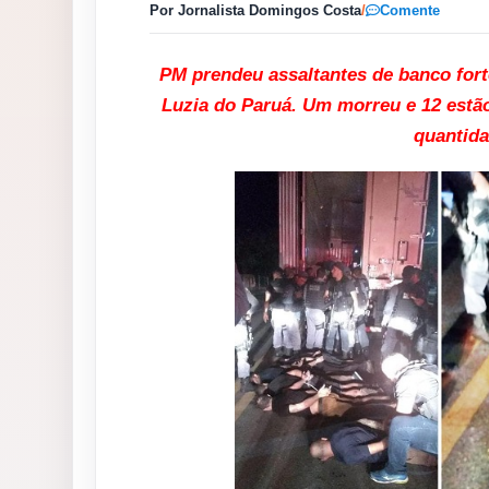
Por Jornalista Domingos Costa
/
Comente
PM prendeu assaltantes de banco for
Luzia do Paruá. Um morreu e 12 estão 
quantida