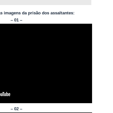
as imagens da prisão dos assaltantes:
– 01 –
– 02 –