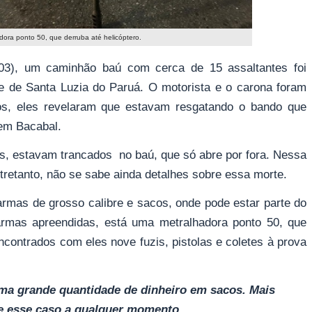
ora ponto 50, que derruba até helicóptero.
(03), um caminhão baú com cerca de 15 assaltantes foi
ade de Santa Luzia do Paruá. O motorista e o carona foram
os, eles revelaram que estavam resgatando o bando que
 em Bacabal.
ns, estavam trancados no baú, que só abre por fora. Nessa
retanto, não se sabe ainda detalhes sobre essa morte.
rmas de grosso calibre e sacos, onde pode estar parte do
armas apreendidas, está uma metralhadora ponto 50, que
contrados com eles nove fuzis, pistolas e coletes à prova
ma grande quantidade de dinheiro em sacos. Mais
e esse caso a qualquer momento…