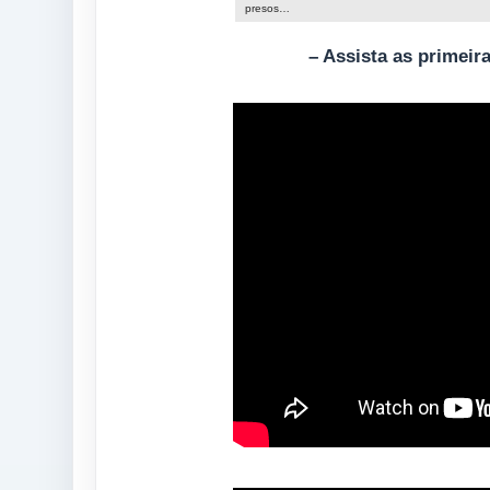
presos…
– Assista as primeir