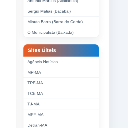
Antonio Marcos (Açailândia)
Sérgio Matias (Bacabal)
Minuto Barra (Barra do Corda)
O Municipalista (Baixada)
Sites Últeis
Agência Notícias
MP-MA
TRE-MA
TCE-MA
TJ-MA
MPF-MA
Detran-MA