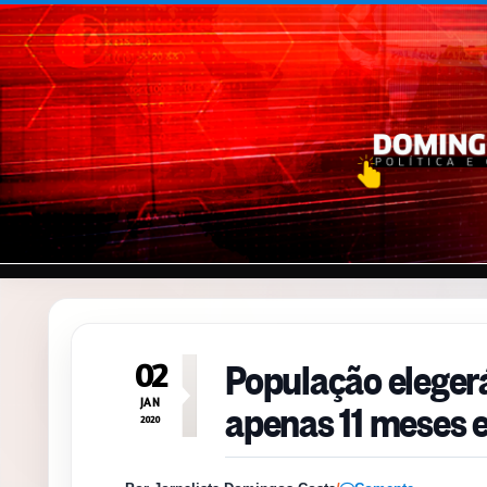
Pular para o conteúdo
População elegerá
02
apenas 11 meses e
JAN
2020