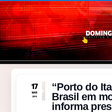
Pular para o conteúdo
“Porto do Ita
17
MAR
Brasil em m
2019
informa pre