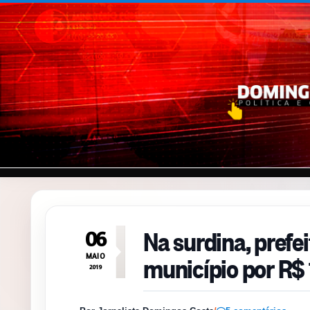
Pular para o conteúdo
Na surdina, prefe
06
município por R$ 
MAIO
2019