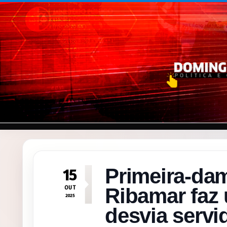
Pular para o conteúdo
Primeira-da
15
OUT
Ribamar faz 
2025
desvia servi