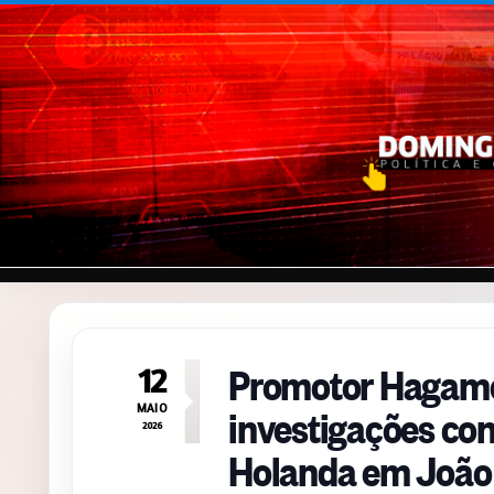
Pular para o conteúdo
Promotor Hagame
12
investigações con
MAIO
2026
Holanda em João