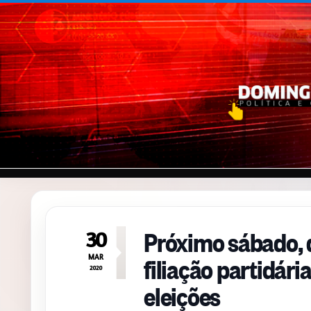
Pular para o conteúdo
Próximo sábado, d
30
filiação partidár
MAR
2020
eleições