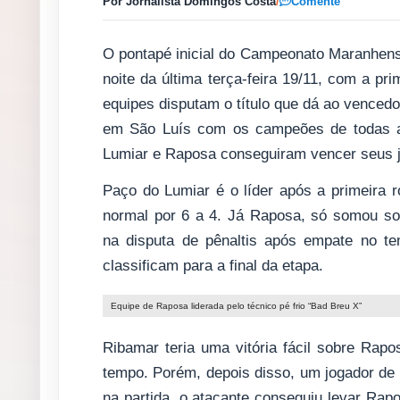
Por Jornalista Domingos Costa
/
Comente
O pontapé inicial do Campeonato Maranhens
noite da última terça-feira 19/11, com a p
equipes disputam o título que dá ao vencedor 
em São Luís com os campeões de todas as
Lumiar e Raposa conseguiram vencer seus jo
Paço do Lumiar é o líder após a primeira
normal por 6 a 4. Já Raposa, só somou s
na disputa de pênaltis após empate no t
classificam para a final da etapa.
Equipe de Raposa liderada pelo técnico pé frio “Bad Breu X”
Ribamar teria uma vitória fácil sobre Rap
tempo. Porém, depois disso, um jogador de R
na partida, o atacante conseguiu levar Rapo