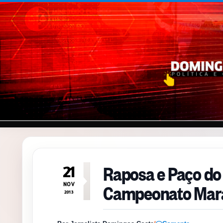
Pular para o conteúdo
Raposa e Paço do
21
Campeonato Mara
NOV
2013