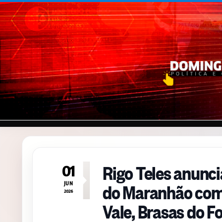
Pular para o conteúdo
Rigo Teles anunci
01
do Maranhão com 
JUN
2026
Vale, Brasas do F