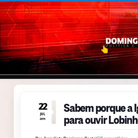
Pular para o conteúdo
Sabem porque a Ig
22
para ouvir Lobinh
JUL
2014