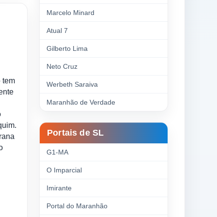
Marcelo Minard
Atual 7
Gilberto Lima
Neto Cruz
o tem
Werbeth Saraiva
ente
Maranhão de Verdade
o
quim.
Portais de SL
grana
o
G1-MA
O Imparcial
Imirante
Portal do Maranhão