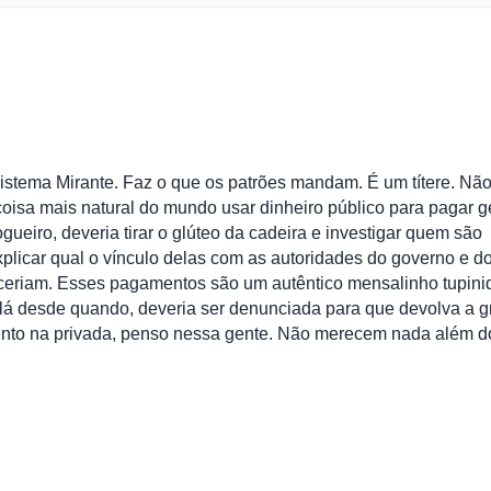
stema Mirante. Faz o que os patrões mandam. É um títere. Nã
coisa mais natural do mundo usar dinheiro público para pagar g
gueiro, deveria tirar o glúteo da cadeira e investigar quem são
licar qual o vínculo delas com as autoridades do governo e d
eceriam. Esses pagamentos são um autêntico mensalinho tupini
 lá desde quando, deveria ser denunciada para que devolva a 
sento na privada, penso nessa gente. Não merecem nada além d