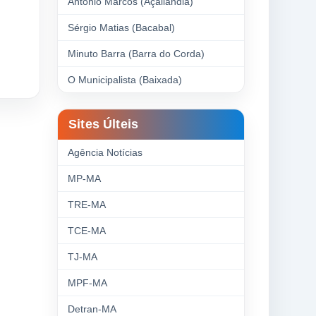
Antonio Marcos (Açailândia)
Sérgio Matias (Bacabal)
Minuto Barra (Barra do Corda)
O Municipalista (Baixada)
Sites Últeis
Agência Notícias
MP-MA
TRE-MA
TCE-MA
TJ-MA
MPF-MA
Detran-MA