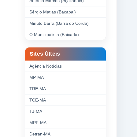
Antonio Marcos (Açailândia)
Sérgio Matias (Bacabal)
Minuto Barra (Barra do Corda)
O Municipalista (Baixada)
Sites Últeis
Agência Notícias
MP-MA
TRE-MA
TCE-MA
TJ-MA
MPF-MA
Detran-MA