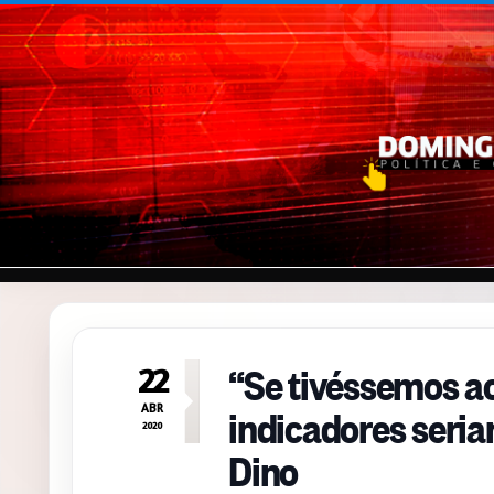
Pular para o conteúdo
“Se tivéssemos ac
22
indicadores seria
ABR
2020
Dino