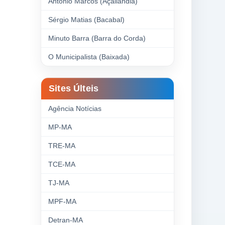
Antonio Marcos (Açailândia)
Sérgio Matias (Bacabal)
Minuto Barra (Barra do Corda)
O Municipalista (Baixada)
Sites Últeis
Agência Notícias
MP-MA
TRE-MA
TCE-MA
TJ-MA
MPF-MA
Detran-MA