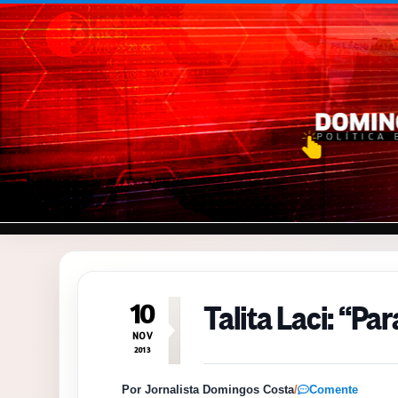
Pular para o conteúdo
Talita Laci: “Pa
10
NOV
2013
Por Jornalista Domingos Costa
/
Comente