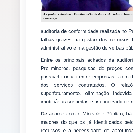
Ex-prefeita Angélica Bomfim, mãe do deputado federal Júnior
Lourenço.
auditoria de conformidade realizada no 
falhas graves na gestão dos recursos f
administrativo e má gestão de verbas púb
Entre os principais achados da auditor
Preliminares, pesquisas de preços con
possível conluio entre empresas, além
dos serviços contratados. O rela
superfaturamento, eliminação indevida
imobiliárias suspeitas e uso indevido de 
De acordo com o Ministério Público, há
maiores do que os já identificados pel
recursos e a necessidade de aprofunda