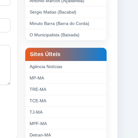
Antonio Marcos (Açailândia)
Sérgio Matias (Bacabal)
Minuto Barra (Barra do Corda)
O Municipalista (Baixada)
Sites Últeis
Agência Notícias
MP-MA
TRE-MA
TCE-MA
TJ-MA
MPF-MA
Detran-MA