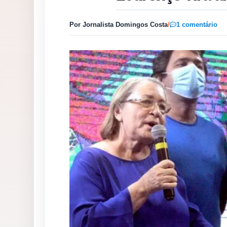
Por Jornalista Domingos Costa
/
1 comentário