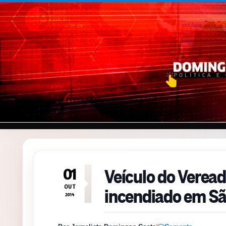
Pular para o conteúdo
Veículo do Veread
01
incendiado em Sã
OUT
2014