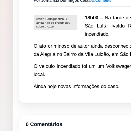
Por Jornalista Domingos Costa
/
Comente
18h00 –
Na tarde de
Ivaldo Rodrigues(PDT)
ainda não se pronunciou
São Luís, Ivaldo R
sobre o caso
incendiado.
O ato criminoso de autor ainda desconhecid
da Alegria no Bairro da Vila Luizão, em São 
O veiculo incendiado foi um um Volkswagen 
local.
Ainda hoje novas informações do caso.
0 Comentários