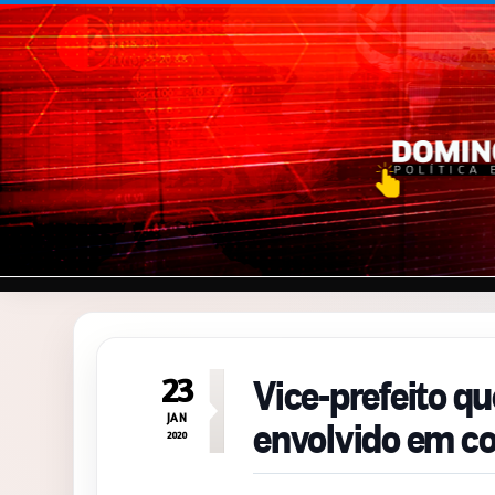
Pular para o conteúdo
Vice-prefeito q
23
envolvido em c
JAN
2020