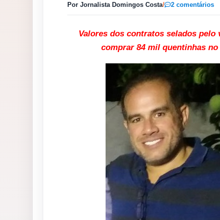
Por Jornalista Domingos Costa
/
2 comentários
Valores dos contratos selados pelo v
comprar
84 mil quentinhas no