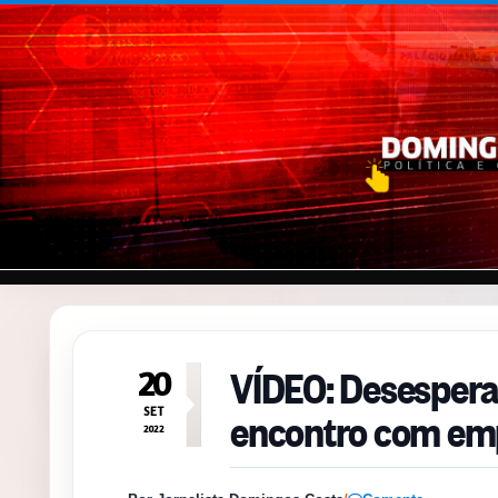
Pular para o conteúdo
VÍDEO: Desespera
20
encontro com em
SET
2022