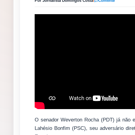
Por Jornalista Domingos Costa
/
Comente
O senador Weverton Rocha (PDT) já não e
Lahésio Bonfim (PSC), seu adversário dire