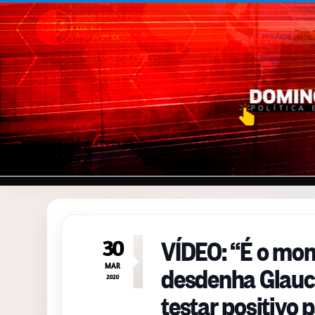
Pular para o conteúdo
VÍDEO: “É o mome
30
desdenha Glauci
MAR
2020
testar positivo 