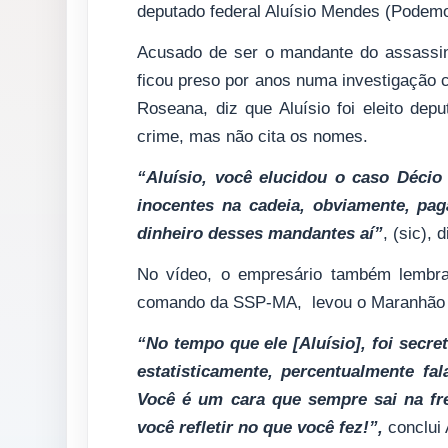
deputado federal Aluísio Mendes (Podemo
Acusado de ser o mandante do assassina
ficou preso por anos numa investigação 
Roseana, diz que Aluísio foi eleito de
crime, mas não cita os nomes.
“Aluísio, você elucidou o caso Décio
inocentes na cadeia, obviamente, pa
dinheiro desses mandantes aí”
, (sic), 
No vídeo, o empresário também lembra
comando da SSP-MA, levou o Maranhão ao 
“No tempo que ele [Aluísio], foi secre
estatisticamente, percentualmente fa
V
ocê é um cara que sempre sai na f
você refletir no que você fez!”,
conclui 