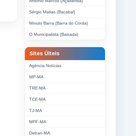
Antonio Marcos (Açailândia)
Sérgio Matias (Bacabal)
Minuto Barra (Barra do Corda)
O Municipalista (Baixada)
Sites Últeis
Agência Notícias
MP-MA
TRE-MA
TCE-MA
TJ-MA
MPF-MA
Detran-MA